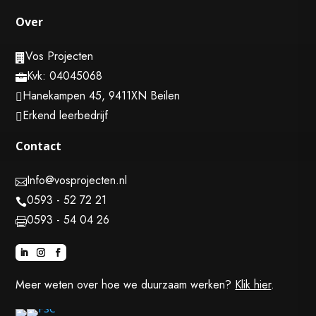
Over
Vos Projecten

Kvk: 04045068

Hanekampen 45, 9411XN Beilen

Erkend leerbedrijf

Contact
Info@vosprojecten.nl

0593 - 52 72 21

0593 - 54 04 26

Meer weten over hoe we duurzaam werken?
Klik hier
.